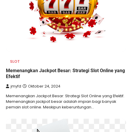
SLOT
Memenangkan Jackpot Besar: Strategi Slot Online yang
Efektif
jmyfd
Oktober 24, 2024
Memenangkan Jackpot Besar: Strategi Slot Online yang Efektif.
Memenangkan jackpot besar adalah impian bagi banyak
pemain slot online. Meskipun keberuntungan…