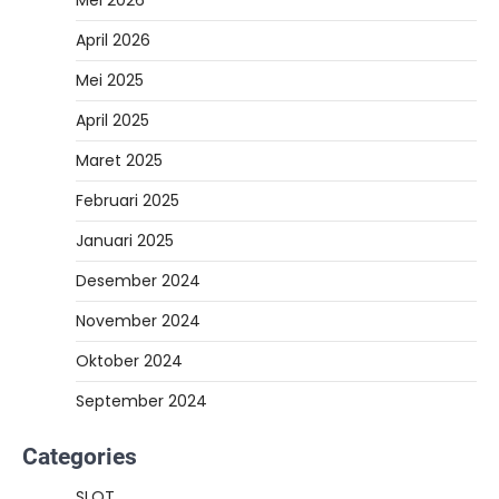
Mei 2026
April 2026
Mei 2025
April 2025
Maret 2025
Februari 2025
Januari 2025
Desember 2024
November 2024
Oktober 2024
September 2024
Categories
SLOT