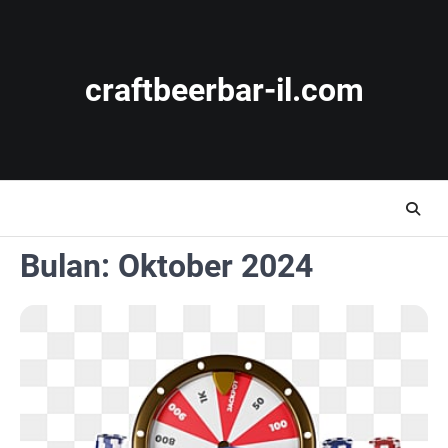
Skip
to
content
craftbeerbar-il.com
Bulan:
Oktober 2024