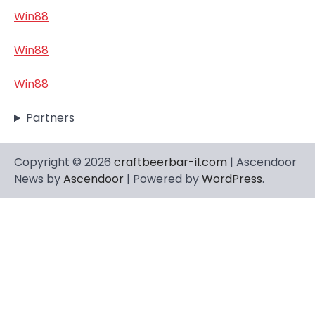
Win88
Win88
Win88
Partners
Copyright © 2026
craftbeerbar-il.com
| Ascendoor
News by
Ascendoor
| Powered by
WordPress
.