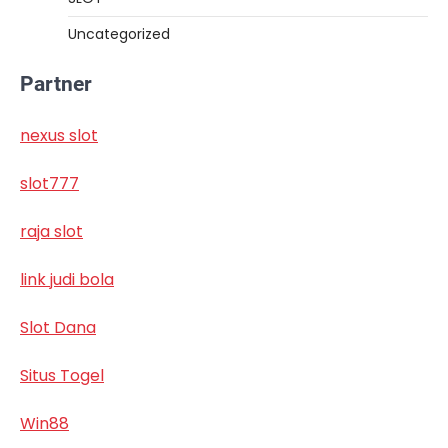
Uncategorized
Partner
nexus slot
slot777
raja slot
link judi bola
Slot Dana
Situs Togel
Win88