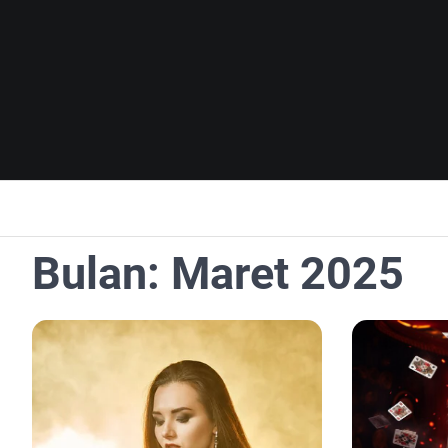
Skip
to
content
Bulan:
Maret 2025