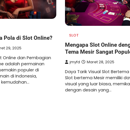
SLOT
 Pola di Slot Online?
Mengapa Slot Online den
et 29, 2025
Tema Mesir Sangat Popul
t Online dan Pembagian
jmyfd
Maret 28, 2025
line adalah permainan
semakin populer di
Daya Tarik Visual Slot Bertema
ain di Indonesia,
Slot bertema Mesir memiliki da
 kemudahan…
visual yang luar biasa, memik
dengan desain yang…