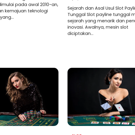
dimulai pada awal 2010-an,
Sejarah dan Asal Usul Slot Payl
an kemajuan teknologi
Tunggal Slot payline tunggal m
y yang…
sejarah yang menarik dan pen
inovasi. Awalnya, mesin slot
diciptakan…