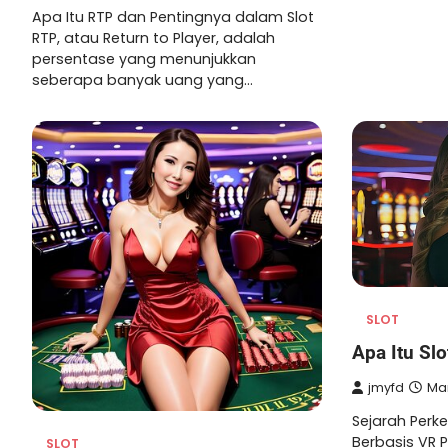
Apa Itu RTP dan Pentingnya dalam Slot
RTP, atau Return to Player, adalah
persentase yang menunjukkan
seberapa banyak uang yang…
SLOT
Apa Itu Slo
jmyfd
Mar
Sejarah Perk
Berbasis VR 
SLOT