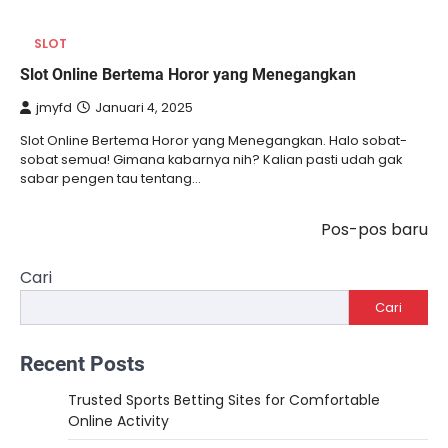
SLOT
Slot Online Bertema Horor yang Menegangkan
jmyfd
Januari 4, 2025
Slot Online Bertema Horor yang Menegangkan. Halo sobat-
sobat semua! Gimana kabarnya nih? Kalian pasti udah gak
sabar pengen tau tentang…
Pos-pos baru
Navigasi
pos
Cari
Cari
Recent Posts
Trusted Sports Betting Sites for Comfortable
Online Activity