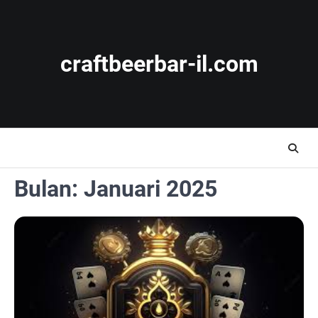
Skip
to
content
craftbeerbar-il.com
Bulan:
Januari 2025