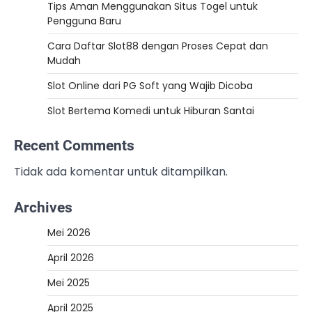
Tips Aman Menggunakan Situs Togel untuk
Pengguna Baru
Cara Daftar Slot88 dengan Proses Cepat dan
Mudah
Slot Online dari PG Soft yang Wajib Dicoba
Slot Bertema Komedi untuk Hiburan Santai
Recent Comments
Tidak ada komentar untuk ditampilkan.
Archives
Mei 2026
April 2026
Mei 2025
April 2025