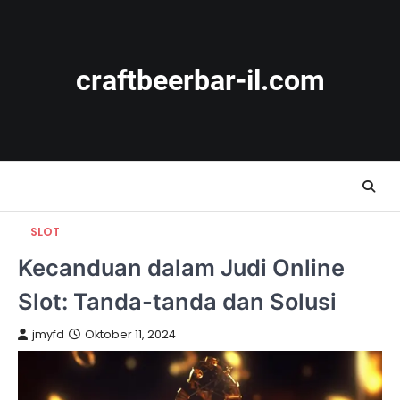
Skip
to
content
craftbeerbar-il.com
SLOT
Kecanduan dalam Judi Online
Slot: Tanda-tanda dan Solusi
jmyfd
Oktober 11, 2024