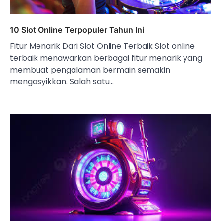
10 Slot Online Terpopuler Tahun Ini
Fitur Menarik Dari Slot Online Terbaik Slot online
terbaik menawarkan berbagai fitur menarik yang
membuat pengalaman bermain semakin
mengasyikkan. Salah satu…