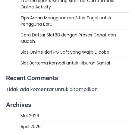
Trusted Sports Betting Sites for Comfortable
Online Activity
Tips Aman Menggunakan Situs Togel untuk
Pengguna Baru
Cara Daftar Slot88 dengan Proses Cepat dan
Mudah
Slot Online dari PG Soft yang Wajib Dicoba
Slot Bertema Komedi untuk Hiburan Santai
Recent Comments
Tidak ada komentar untuk ditampilkan.
Archives
Mei 2026
April 2026