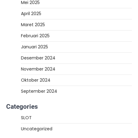
Mei 2025
April 2025
Maret 2025
Februari 2025
Januari 2025
Desember 2024
November 2024
Oktober 2024
September 2024
Categories
SLOT
Uncategorized