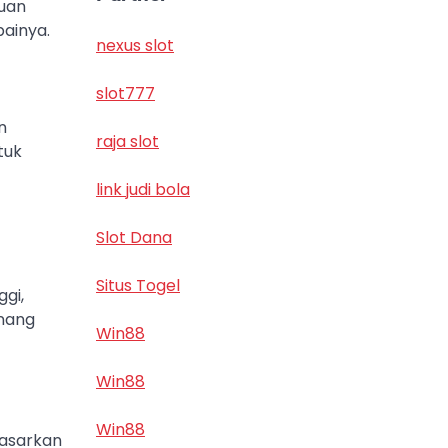
juan
ainya.
nexus slot
slot777
n
raja slot
tuk
link judi bola
Slot Dana
Situs Togel
gi,
enang
Win88
Win88
Win88
dasarkan