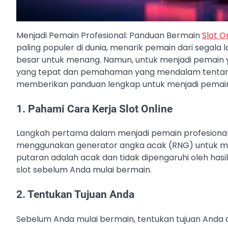
Menjadi Pemain Profesional: Panduan Bermain
Slot O
paling populer di dunia, menarik pemain dari segal
besar untuk menang. Namun, untuk menjadi pemain yan
yang tepat dan pemahaman yang mendalam tentang ca
memberikan panduan lengkap untuk menjadi pemain p
1. Pahami Cara Kerja Slot Online
Langkah pertama dalam menjadi pemain profesional 
menggunakan generator angka acak (RNG) untuk men
putaran adalah acak dan tidak dipengaruhi oleh ha
slot sebelum Anda mulai bermain.
2. Tentukan Tujuan Anda
Sebelum Anda mulai bermain, tentukan tujuan Anda 