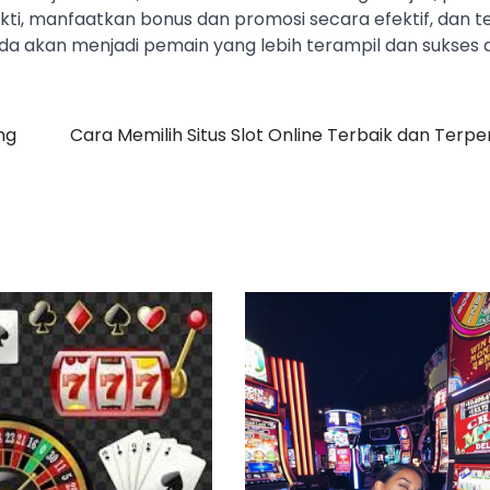
kti, manfaatkan bonus dan promosi secara efektif, dan t
Anda akan menjadi pemain yang lebih terampil dan sukses
ng
Cara Memilih Situs Slot Online Terbaik dan Terp