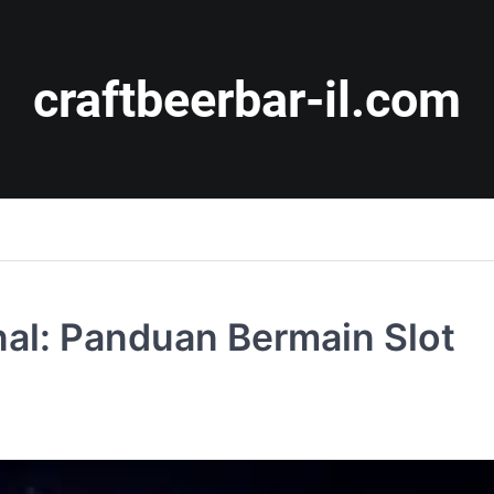
craftbeerbar-il.com
al: Panduan Bermain Slot