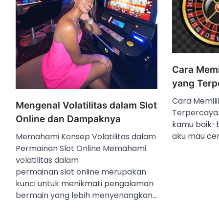
Cara Memil
yang Terp
Cara Memilih
Mengenal Volatilitas dalam Slot
Terpercaya.
Online dan Dampaknya
kamu baik-ba
aku mau cer
Memahami Konsep Volatilitas dalam
Permainan Slot Online Memahami
volatilitas dalam
permainan slot online merupakan
kunci untuk menikmati pengalaman
bermain yang lebih menyenangkan…