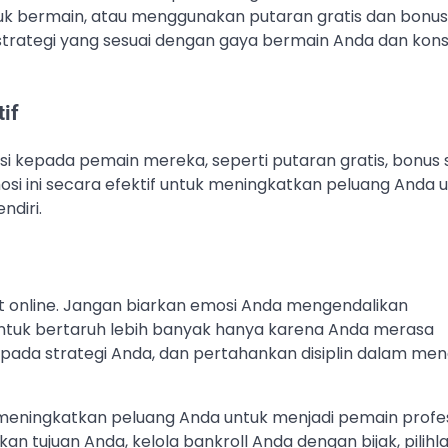
tuk bermain, atau menggunakan putaran gratis dan bonus
strategi yang sesuai dengan gaya bermain Anda dan kons
if
 kepada pemain mereka, seperti putaran gratis, bonus 
si ini secara efektif untuk meningkatkan peluang Anda 
diri.
lot online. Jangan biarkan emosi Anda mengendalikan
ntuk bertaruh lebih banyak hanya karena Anda merasa
 pada strategi Anda, dan pertahankan disiplin dalam men
meningkatkan peluang Anda untuk menjadi pemain profe
kan tujuan Anda, kelola bankroll Anda dengan bijak, pilihla