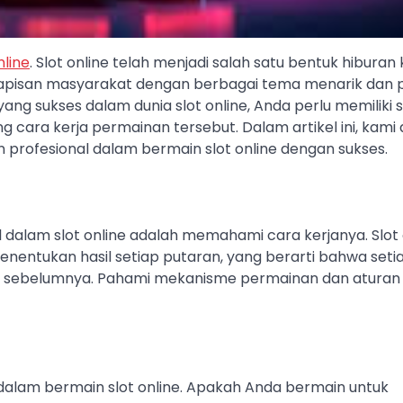
nline
. Slot online telah menjadi salah satu bentuk hiburan 
a lapisan masyarakat dengan berbagai tema menarik dan 
g sukses dalam dunia slot online, Anda perlu memiliki s
ra kerja permainan tersebut. Dalam artikel ini, kami
rofesional dalam bermain slot online dengan sukses.
dalam slot online adalah memahami cara kerjanya. Slot 
entukan hasil setiap putaran, yang berarti bahwa seti
sil sebelumnya. Pahami mekanisme permainan dan aturan
dalam bermain slot online. Apakah Anda bermain untuk