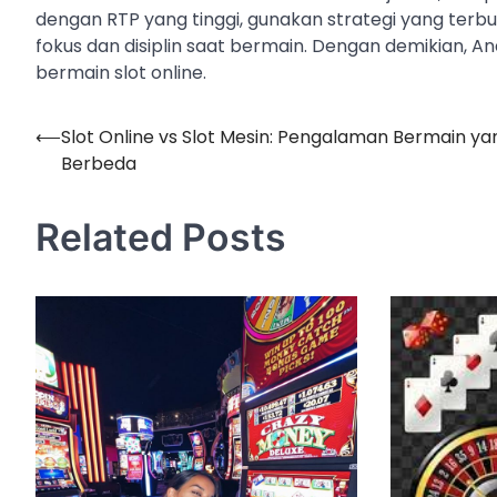
dengan RTP yang tinggi, gunakan strategi yang terbu
fokus dan disiplin saat bermain. Dengan demikian, 
bermain slot online.
⟵
Slot Online vs Slot Mesin: Pengalaman Bermain ya
Navigasi
Berbeda
pos
Related Posts