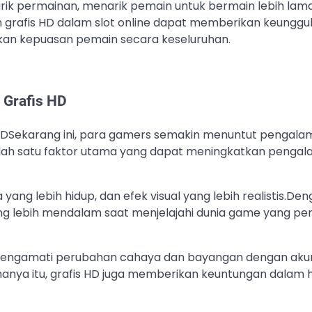
tarik permainan, menarik pemain untuk bermain lebih lam
n grafis HD dalam slot online dapat memberikan keunggu
kan kepuasan pemain secara keseluruhan.
Grafis HD
DSekarang ini, para gamers semakin menuntut pengala
ah satu faktor utama yang dapat meningkatkan penga
yang lebih hidup, dan efek visual yang lebih realistis.De
ng lebih mendalam saat menjelajahi dunia game yang pe
, mengamati perubahan cahaya dan bayangan dengan akur
anya itu, grafis HD juga memberikan keuntungan dalam 