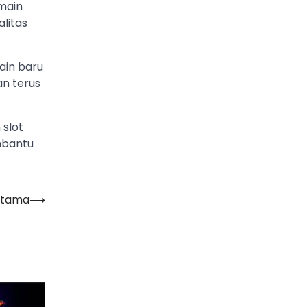
main
litas
ain baru
n terus
 slot
mbantu
 Utama
⟶