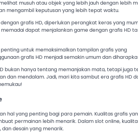
melihat musuh atau objek yang lebih jauh dengan lebih m
n mengambil keputusan yang lebih tepat waktu.
engan grafis HD, diperlukan perangkat keras yang mum
ng memadai dapat menjalankan game dengan grafis HD t
uga penting untuk memaksimalkan tampilan grafis yang
nggunaan grafis HD menjadi semakin umum dan diharapka
D bukan hanya tentang memanjakan mata, tetapi juga t
 dan mendalam. Jadi, mari kita sambut era grafis HD d
 memukau!
e
n hal yang penting bagi para pemain. Kualitas grafis yan
 permainan lebih menarik. Dalam slot online, kualitas
s, dan desain yang menarik.