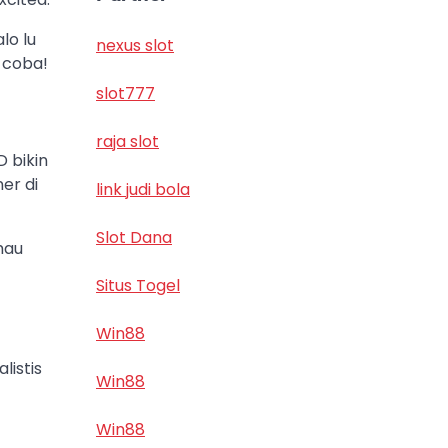
lo lu
nexus slot
 coba!
slot777
raja slot
D bikin
ner di
link judi bola
Slot Dana
mau
Situs Togel
Win88
listis
Win88
Win88