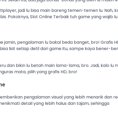
tiplayer, jadi lu bisa main bareng temen-temen lu. Nah, ka
is. Pokoknya, Slot Online Terbaik tuh game yang wajib lu
ue jamin, pengalaman lu bakal beda banget, bro! Grafis H
u bisa liat setiap detil dari game itu, sampe kaya bener-be
eru dan bikin lu betah main lama-lama, bro. Jadi, kalo lu 
ras mata, pilih yang grafis HD, bro!
ne
memberikan pengalaman visual yang lebih menarik dan rea
nikmati detail yang lebih halus dan tajam, sehingga