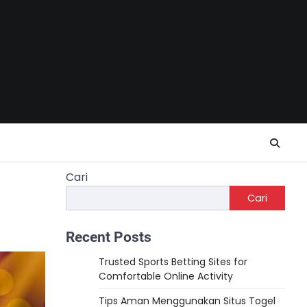
Cari
Cari
Recent Posts
Trusted Sports Betting Sites for
Comfortable Online Activity
Tips Aman Menggunakan Situs Togel